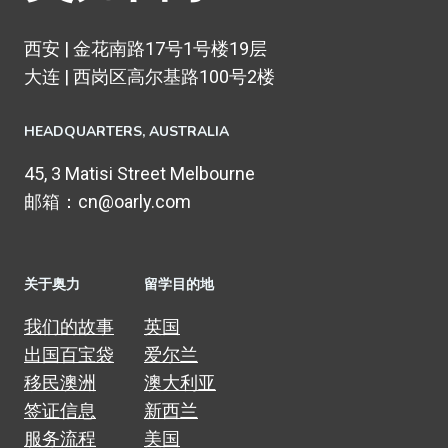
西安 | 金花南路17号1号楼19层
大连 | 西岗区高尔基路100号2楼
HEADQUARTERS​, AUSTRALIA
45, 3 Matisi Street Melbourne
邮箱：cn@oarly.com
关于奥力
留学目的地
我们的故事
英国
出国百宝袋
爱尔兰
移民澳洲
澳大利亚
签证信息
新西兰
服务流程
美国