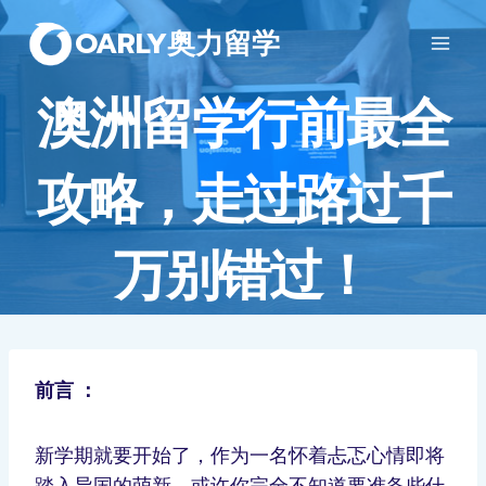
OARLY奥力留学
澳洲留学行前最全
攻略，走过路过千
万别错过！
前言 ：
新学期就要开始了，作为一名怀着忐忑心情即将
踏入异国的萌新，或许你完全不知道要准备些什