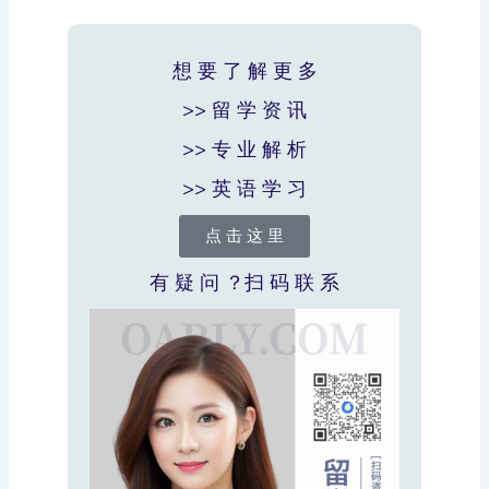
想 要 了 解 更 多
>> 留 学 资 讯
>> 专 业 解 析
>> 英 语 学 习
点 击 这 里
有 疑 问 ？扫 码 联 系