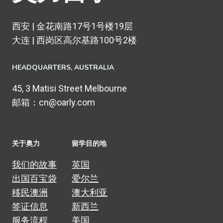
西安 | 金花南路17号1号楼19层
大连 | 西岗区高尔基路100号2楼
HEADQUARTERS​, AUSTRALIA
45, 3 Matisi Street Melbourne
邮箱：cn@oarly.com
关于奥力
留学目的地
我们的故事
英国
出国百宝袋
爱尔兰
移民澳洲
澳大利亚
签证信息
新西兰
服务流程
美国