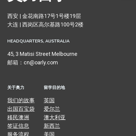
西安 | 金花南路17号1号楼19层
大连 | 西岗区高尔基路100号2楼
HEADQUARTERS​, AUSTRALIA
45, 3 Matisi Street Melbourne
邮箱：cn@oarly.com
关于奥力
留学目的地
我们的故事
英国
出国百宝袋
爱尔兰
移民澳洲
澳大利亚
签证信息
新西兰
服务流程
美国