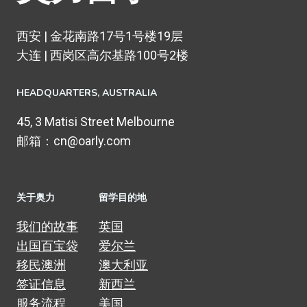
西安 | 金花南路17号1号楼19层
大连 | 西岗区高尔基路100号2楼
HEADQUARTERS​, AUSTRALIA
45, 3 Matisi Street Melbourne
邮箱：cn@oarly.com
关于奥力
留学目的地
我们的故事
英国
出国百宝袋
爱尔兰
移民澳洲
澳大利亚
签证信息
新西兰
服务流程
美国