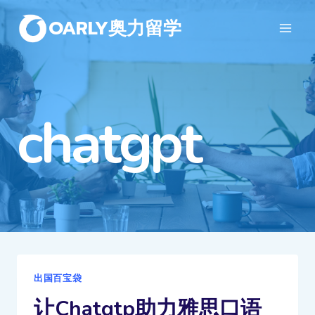
OARLY奥力留学
chatgpt
出国百宝袋
让Chatgtp助力雅思口语