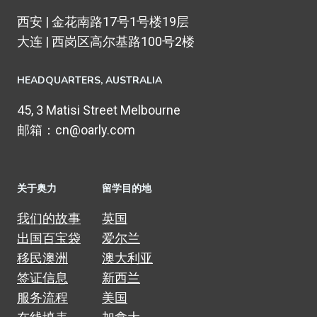
西安 | 金花南路17号1号楼19层
大连 | 西岗区高尔基路100号2楼
HEADQUARTERS​, AUSTRALIA
45, 3 Matisi Street Melbourne
邮箱：cn@oarly.com
关于奥力
留学目的地
我们的故事
英国
出国百宝袋
爱尔兰
移民澳洲
澳大利亚
签证信息
新西兰
服务流程
美国