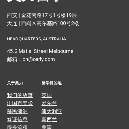
西安 | 金花南路17号1号楼19层
大连 | 西岗区高尔基路100号2楼
HEADQUARTERS​, AUSTRALIA
45, 3 Matisi Street Melbourne
邮箱：cn@oarly.com
关于奥力
留学目的地
我们的故事
英国
出国百宝袋
爱尔兰
移民澳洲
澳大利亚
签证信息
新西兰
服务流程
美国