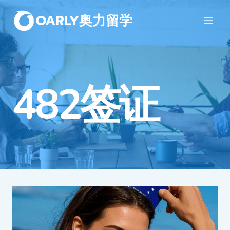
OARLY奥力留学
482签证