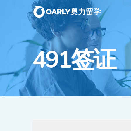
OARLY奥力留学
491签证