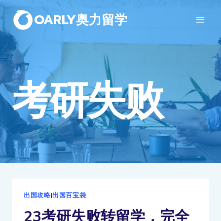
OARLY奥力留学
考研失败
出国攻略
|
出国百宝袋
23考研失败转留学，完全