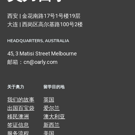
西安 | 金花南路17号1号楼19层
大连 | 西岗区高尔基路100号2楼
HEADQUARTERS​, AUSTRALIA
45, 3 Matisi Street Melbourne
邮箱：cn@oarly.com
关于奥力
留学目的地
我们的故事
英国
出国百宝袋
爱尔兰
移民澳洲
澳大利亚
签证信息
新西兰
服务流程
美国